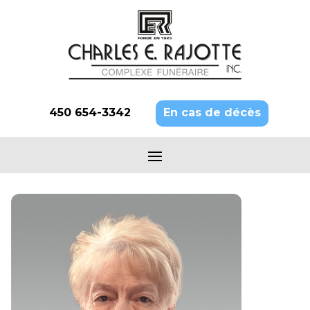
450 654-3342
En cas de décès