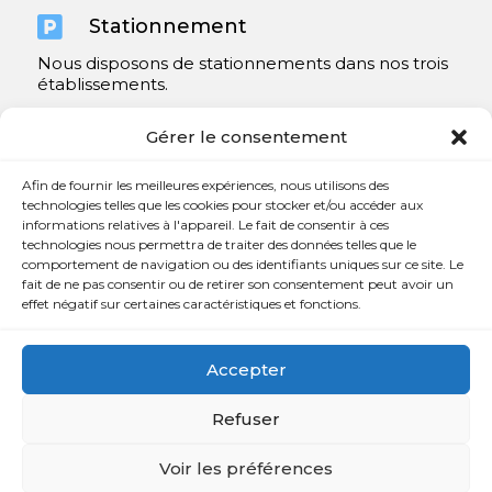

Stationnement
Nous disposons de stationnements dans nos trois
établissements.
Y compris un très spacieux à Repentigny.
Gérer le consentement
Contact
Afin de fournir les meilleures expériences, nous utilisons des
technologies telles que les cookies pour stocker et/ou accéder aux
informations relatives à l'appareil. Le fait de consentir à ces

450 654-3342
technologies nous permettra de traiter des données telles que le
comportement de navigation ou des identifiants uniques sur ce site. Le

info@charlesrajotte.com
fait de ne pas consentir ou de retirer son consentement peut avoir un
effet négatif sur certaines caractéristiques et fonctions.

Siège social à Repentigny
765, rue Notre-Dame
Accepter
Repentigny, QC J5Y 1B4
Refuser
Voir les préférences
Copyright © Charles E. Rajotte complexe funéraire 2024 –