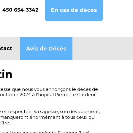
450 654-3342
En cas de décès
tact
Avis de Décès
tin
stesse que nous vous annonçons le décès de
 octobre 2024 à l’hôpital Pierre-Le Gardeur
 et respectée. Sa sagesse, son dévouement,
r manqueront énormément à tous ceux qui
ître.
pouse Martyne, ses enfants: Suzanne (Luc),