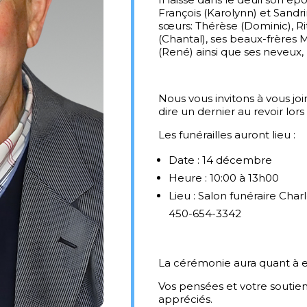
François (Karolynn) et Sandrin
sœurs: Thérèse (Dominic), Rit
(Chantal), ses beaux-frères M
(René) ainsi que ses neveux, 
Nous vous invitons à vous jo
dire un dernier au revoir lor
Les funérailles auront lieu :
Date : 14 décembre
Heure : 10:00 à 13h00
Lieu : Salon funéraire Cha
450-654-3342
La cérémonie aura quant à ell
Vos pensées et votre soutien
appréciés.