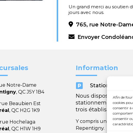
Un grand merci au soutien du
jours avec nous.
765, rue Notre-Dame
Envoyer Condoléan
cursales
Information

rue Notre-Dame
Stationnement
ntigny
, QC J5Y 1B4
Nous disposons de
Afin de four
stationnements dans
cookies pour
 rue Beaubien Est
consentir à 
trois établissements.
réal
, QC H2G 1K9
comportement
consentir ou
Y compris un très spaci
 rue Hochelaga
caractéristi
Repentigny.
réal
, QC H1W 1H9