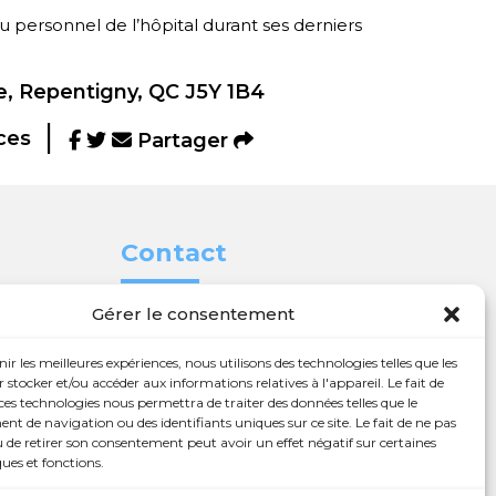
 personnel de l’hôpital durant ses derniers
, Repentigny, QC J5Y 1B4
ces
Partager
Contact
Gérer le consentement

450 654-3342

info@charlesrajotte.com
nir les meilleures expériences, nous utilisons des technologies telles que les
 nos
 stocker et/ou accéder aux informations relatives à l'appareil. Le fait de

Siège social à
ces technologies nous permettra de traiter des données telles que le
 de navigation ou des identifiants uniques sur ce site. Le fait de ne pas
Repentigny
 de retirer son consentement peut avoir un effet négatif sur certaines
eux à
ques et fonctions.
765, rue Notre-Dame