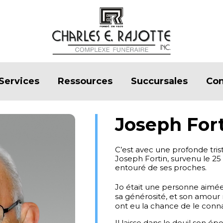
Services
Ressources
Succursales
Con
Joseph For
C’est avec une profonde tri
Joseph Fortin, survenu le 25
entouré de ses proches.
Jo était une personne aimée
sa générosité, et son amou
ont eu la chance de le conna
Il laisse dans le deuil son é