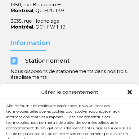
1350, rue Beaubien Est
Montréal
, QC H2G 1K9
3635, rue Hochelaga
Montréal
, QC H1W 1H9
Information

Stationnement
Nous disposons de stationnements dans nos trois
établissements.
Y compris un très spacieux à Repentigny.
Gérer le consentement
Contact
Afin de fournir les meilleures expériences, nous utilisons des
technologies telles que les cookies pour stocker et/ou accéder aux
informations relatives à l'appareil. Le fait de consentir à ces

450 654-3342
technologies nous permettra de traiter des données telles que le
comportement de navigation ou des identifiants uniques sur ce site. Le

info@charlesrajotte.com
fait de ne pas consentir ou de retirer son consentement peut avoir un