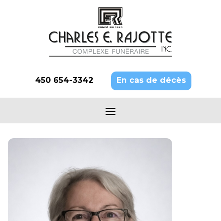
450 654-3342
En cas de décès