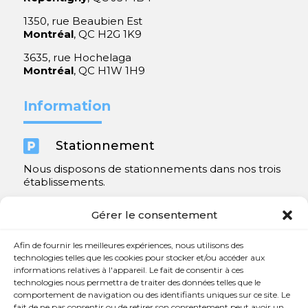
1350, rue Beaubien Est
Montréal
, QC H2G 1K9
3635, rue Hochelaga
Montréal
, QC H1W 1H9
Information

Stationnement
Nous disposons de stationnements dans nos trois
établissements.
Y compris un très spacieux à Repentigny.
Gérer le consentement
Contact
Afin de fournir les meilleures expériences, nous utilisons des
technologies telles que les cookies pour stocker et/ou accéder aux
informations relatives à l'appareil. Le fait de consentir à ces

450 654-3342
technologies nous permettra de traiter des données telles que le
comportement de navigation ou des identifiants uniques sur ce site. Le

info@charlesrajotte.com
fait de ne pas consentir ou de retirer son consentement peut avoir un