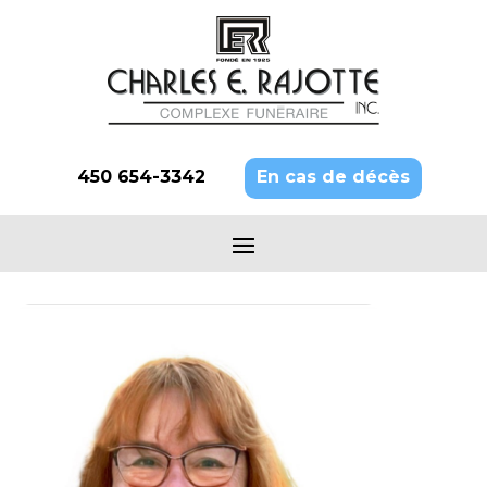
450 654-3342
En cas de décès