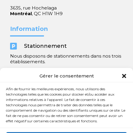
3635, rue Hochelaga
Montréal
, QC H1W 1H9
Information

Stationnement
Nous disposons de stationnements dans nos trois
établissements.
Y compris un très spacieux à Repentigny.
Gérer le consentement
Contact
Afin de fournir les meilleures expériences, nous utilisons des
technologies telles que les cookies pour stocker et/ou accéder aux
informations relatives à l'appareil. Le fait de consentir à ces

450 654-3342
technologies nous permettra de traiter des données telles que le
comportement de navigation ou des identifiants uniques sur ce site. Le

info@charlesrajotte.com
fait de ne pas consentir ou de retirer son consentement peut avoir un
effet négatif sur certaines caractéristiques et fonctions.

Siège social à Repentigny