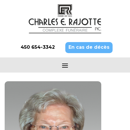
450 654-3342
En cas de décès