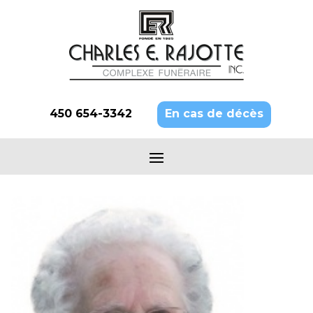
450 654-3342
En cas de décès