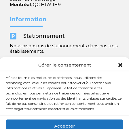
Montréal
, QC H1W 1H9
Information

Stationnement
Nous disposons de stationnements dans nos trois
établissements.
Y compris un très spacieux à Repentigny.
Gérer le consentement
Contact
Afin de fournir les meilleures expériences, nous utilisons des
technologies telles que les cookies pour stocker et/ou accéder aux
informations relatives à l'appareil. Le fait de consentir à ces

450 654-3342
technologies nous permettra de traiter des données telles que le
comportement de navigation ou des identifiants uniques sur ce site. Le

info@charlesrajotte.com
fait de ne pas consentir ou de retirer son consentement peut avoir un
effet négatif sur certaines caractéristiques et fonctions.

Siège social à Repentigny
765, rue Notre-Dame
Accepter