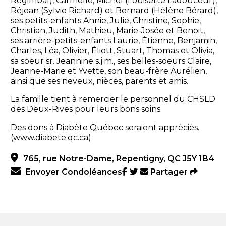
Régimbal), Carmelle, Michel (Louisette Ladouceur),
Réjean (Sylvie Richard) et Bernard (Hélène Bérard),
ses petits-enfants Annie, Julie, Christine, Sophie,
Christian, Judith, Mathieu, Marie-Josée et Benoit,
ses arrière-petits-enfants Laurie, Étienne, Benjamin,
Charles, Léa, Olivier, Éliott, Stuart, Thomas et Olivia,
sa soeur sr. Jeannine s.j.m., ses belles-soeurs Claire,
Jeanne-Marie et Yvette, son beau-frère Aurélien,
ainsi que ses neveux, nièces, parents et amis.
La famille tient à remercier le personnel du CHSLD
des Deux-Rives pour leurs bons soins.
Des dons à Diabète Québec seraient appréciés.
(www.diabete.qc.ca)
765, rue Notre-Dame, Repentigny, QC J5Y 1B4
Envoyer Condoléances
Partager