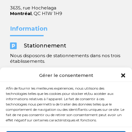
3635, rue Hochelaga
Montréal
, QC H1W 1H9
Information

Stationnement
Nous disposons de stationnements dans nos trois
établissements.
Y compris un très spacieux à Repentigny.
Gérer le consentement
Contact
Afin de fournir les meilleures expériences, nous utilisons des
technologies telles que les cookies pour stocker et/ou accéder aux
informations relatives à l'appareil. Le fait de consentir à ces

450 654-3342
technologies nous permettra de traiter des données telles que le
comportement de navigation ou des identifiants uniques sur ce site. Le

info@charlesrajotte.com
fait de ne pas consentir ou de retirer son consentement peut avoir un
effet négatif sur certaines caractéristiques et fonctions.

Siège social à Repentigny