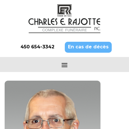
450 654-3342
En cas de décès