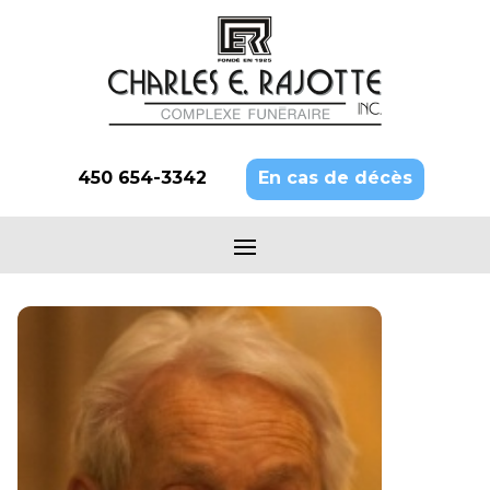
450 654-3342
En cas de décès