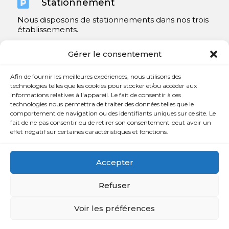

Stationnement
Nous disposons de stationnements dans nos trois
établissements.
Y compris un très spacieux à Repentigny.
Gérer le consentement
Contact
Afin de fournir les meilleures expériences, nous utilisons des
technologies telles que les cookies pour stocker et/ou accéder aux
informations relatives à l'appareil. Le fait de consentir à ces

450 654-3342
technologies nous permettra de traiter des données telles que le
comportement de navigation ou des identifiants uniques sur ce site. Le

info@charlesrajotte.com
fait de ne pas consentir ou de retirer son consentement peut avoir un
effet négatif sur certaines caractéristiques et fonctions.

Siège social à Repentigny
765, rue Notre-Dame
Accepter
Repentigny, QC J5Y 1B4
Refuser
Voir les préférences
Copyright © Charles E. Rajotte complexe funéraire 2024 –
Tous droits réservés | Développé par
Web Eurêka
et