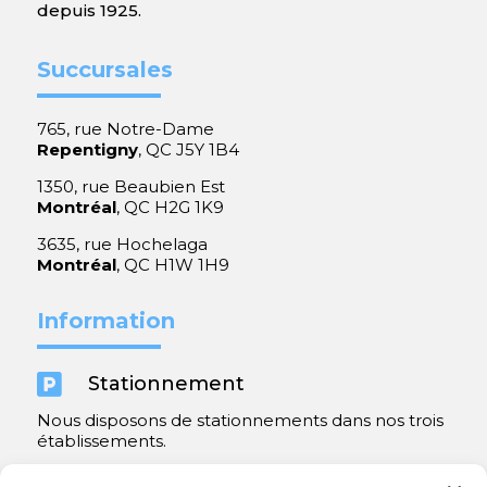
depuis 1925.
Succursales
765, rue Notre-Dame
Repentigny
, QC J5Y 1B4
1350, rue Beaubien Est
Montréal
, QC H2G 1K9
3635, rue Hochelaga
Montréal
, QC H1W 1H9
Information

Stationnement
Nous disposons de stationnements dans nos trois
établissements.
Y compris un très spacieux à Repentigny.