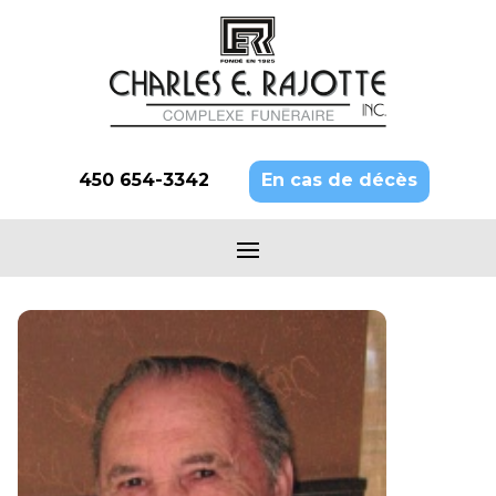
450 654-3342
En cas de décès