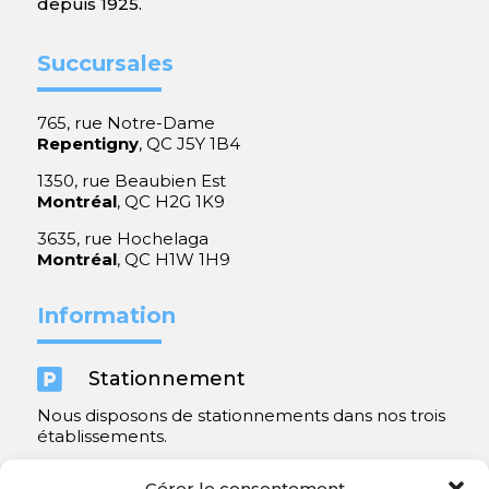
depuis 1925.
Succursales
765, rue Notre-Dame
Repentigny
, QC J5Y 1B4
1350, rue Beaubien Est
Montréal
, QC H2G 1K9
3635, rue Hochelaga
Montréal
, QC H1W 1H9
Information

Stationnement
Nous disposons de stationnements dans nos trois
établissements.
Y compris un très spacieux à Repentigny.
Gérer le consentement