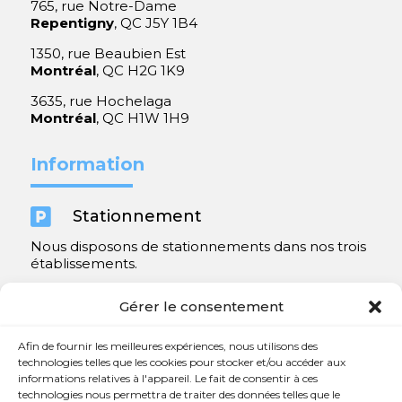
765, rue Notre-Dame
Repentigny
, QC J5Y 1B4
1350, rue Beaubien Est
Montréal
, QC H2G 1K9
3635, rue Hochelaga
Montréal
, QC H1W 1H9
Information

Stationnement
Nous disposons de stationnements dans nos trois
établissements.
Y compris un très spacieux à Repentigny.
Gérer le consentement
Contact
Afin de fournir les meilleures expériences, nous utilisons des
technologies telles que les cookies pour stocker et/ou accéder aux
informations relatives à l'appareil. Le fait de consentir à ces

450 654-3342
technologies nous permettra de traiter des données telles que le