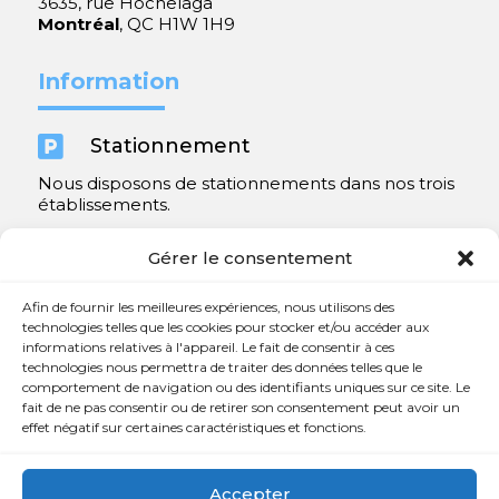
3635, rue Hochelaga
Montréal
, QC H1W 1H9
Information

Stationnement
Nous disposons de stationnements dans nos trois
établissements.
Y compris un très spacieux à Repentigny.
Gérer le consentement
Contact
Afin de fournir les meilleures expériences, nous utilisons des
technologies telles que les cookies pour stocker et/ou accéder aux
informations relatives à l'appareil. Le fait de consentir à ces

450 654-3342
technologies nous permettra de traiter des données telles que le
comportement de navigation ou des identifiants uniques sur ce site. Le

info@charlesrajotte.com
fait de ne pas consentir ou de retirer son consentement peut avoir un
effet négatif sur certaines caractéristiques et fonctions.

Siège social à Repentigny
765, rue Notre-Dame
Accepter