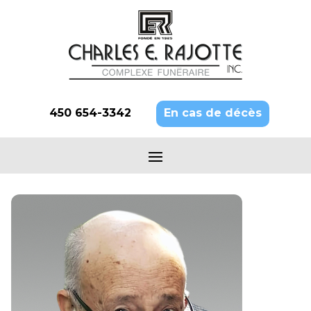
450 654-3342
En cas de décès