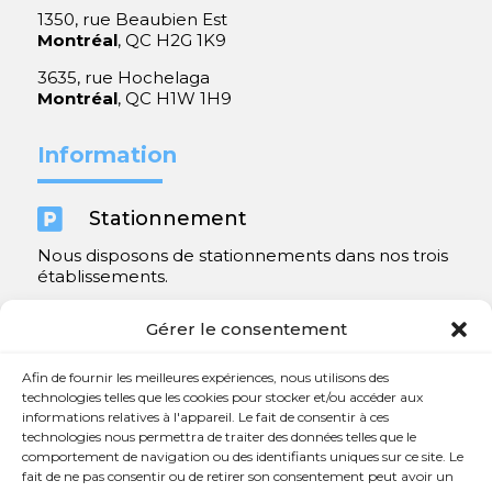
1350, rue Beaubien Est
Montréal
, QC H2G 1K9
3635, rue Hochelaga
Montréal
, QC H1W 1H9
Information

Stationnement
Nous disposons de stationnements dans nos trois
établissements.
Y compris un très spacieux à Repentigny.
Gérer le consentement
Contact
Afin de fournir les meilleures expériences, nous utilisons des
technologies telles que les cookies pour stocker et/ou accéder aux
informations relatives à l'appareil. Le fait de consentir à ces

450 654-3342
technologies nous permettra de traiter des données telles que le
comportement de navigation ou des identifiants uniques sur ce site. Le

info@charlesrajotte.com
fait de ne pas consentir ou de retirer son consentement peut avoir un