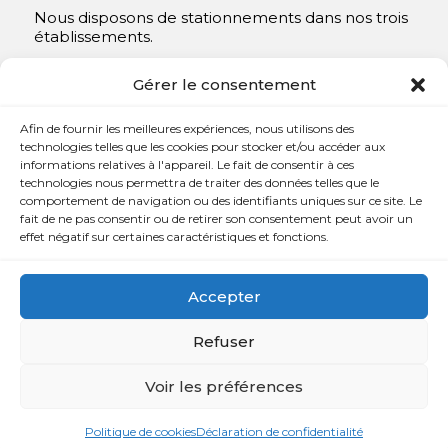
Nous disposons de stationnements dans nos trois
établissements.
Y compris un très spacieux à Repentigny.
Gérer le consentement
Contact
Afin de fournir les meilleures expériences, nous utilisons des
technologies telles que les cookies pour stocker et/ou accéder aux
informations relatives à l'appareil. Le fait de consentir à ces

450 654-3342
technologies nous permettra de traiter des données telles que le
comportement de navigation ou des identifiants uniques sur ce site. Le

info@charlesrajotte.com
fait de ne pas consentir ou de retirer son consentement peut avoir un
effet négatif sur certaines caractéristiques et fonctions.

Siège social à Repentigny
765, rue Notre-Dame
Accepter
Repentigny, QC J5Y 1B4
Refuser
Voir les préférences
Copyright © Charles E. Rajotte complexe funéraire 2024 –
Tous droits réservés | Développé par
Web Eurêka
et
Politique de cookies
Déclaration de confidentialité
Triaxe