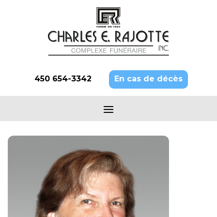
450 654-3342
En cas de décès