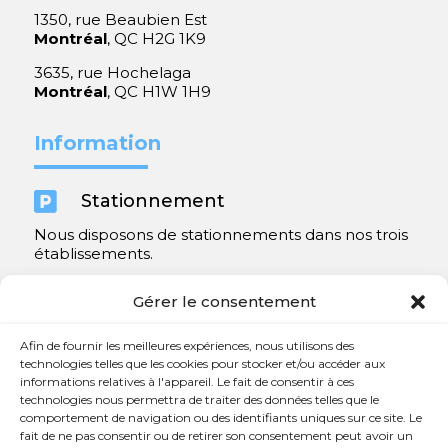
1350, rue Beaubien Est
Montréal
, QC H2G 1K9
3635, rue Hochelaga
Montréal
, QC H1W 1H9
Information

Stationnement
Nous disposons de stationnements dans nos trois
établissements.
Y compris un très spacieux à Repentigny.
Gérer le consentement
Contact
Afin de fournir les meilleures expériences, nous utilisons des
technologies telles que les cookies pour stocker et/ou accéder aux
informations relatives à l'appareil. Le fait de consentir à ces

450 654-3342
technologies nous permettra de traiter des données telles que le
comportement de navigation ou des identifiants uniques sur ce site. Le

info@charlesrajotte.com
fait de ne pas consentir ou de retirer son consentement peut avoir un