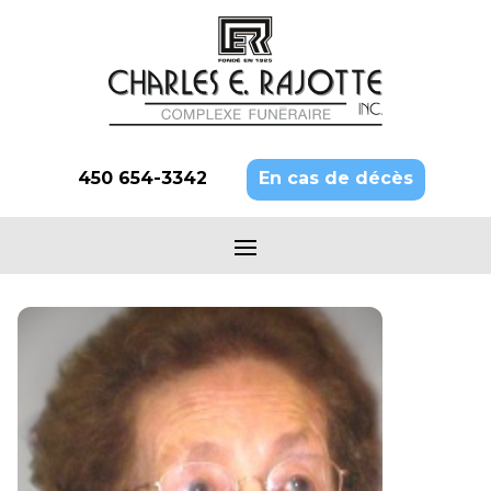
450 654-3342
En cas de décès