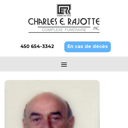
450 654-3342
En cas de décès