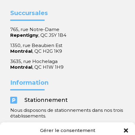
Succursales
765, rue Notre-Dame
Repentigny
, QC J5Y 1B4
1350, rue Beaubien Est
Montréal
, QC H2G 1K9
3635, rue Hochelaga
Montréal
, QC H1W 1H9
Information

Stationnement
Nous disposons de stationnements dans nos trois
établissements.
Y compris un très spacieux à Repentigny.
Gérer le consentement