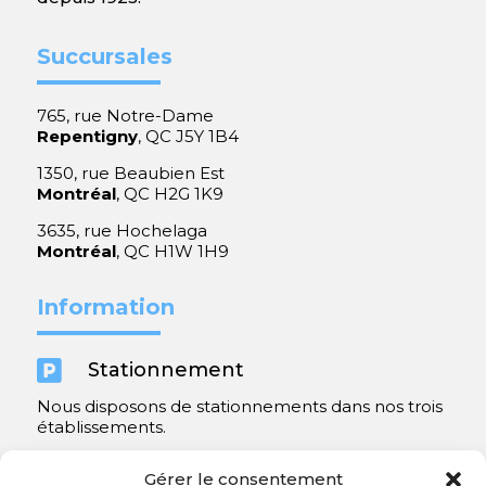
Succursales
765, rue Notre-Dame
Repentigny
, QC J5Y 1B4
1350, rue Beaubien Est
Montréal
, QC H2G 1K9
3635, rue Hochelaga
Montréal
, QC H1W 1H9
Information

Stationnement
Nous disposons de stationnements dans nos trois
établissements.
Y compris un très spacieux à Repentigny.
Gérer le consentement