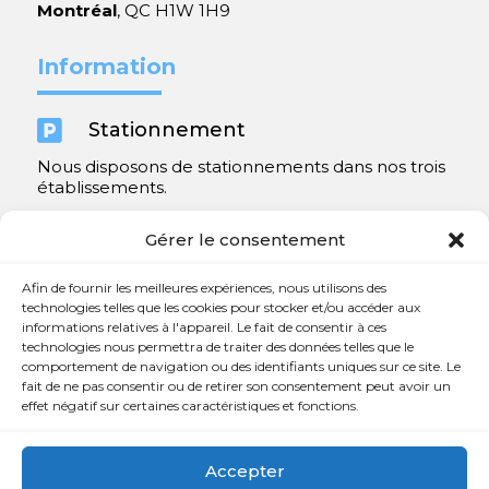
Montréal
, QC H1W 1H9
Information

Stationnement
Nous disposons de stationnements dans nos trois
établissements.
Y compris un très spacieux à Repentigny.
Gérer le consentement
Contact
Afin de fournir les meilleures expériences, nous utilisons des
technologies telles que les cookies pour stocker et/ou accéder aux
informations relatives à l'appareil. Le fait de consentir à ces

450 654-3342
technologies nous permettra de traiter des données telles que le
comportement de navigation ou des identifiants uniques sur ce site. Le

info@charlesrajotte.com
fait de ne pas consentir ou de retirer son consentement peut avoir un
effet négatif sur certaines caractéristiques et fonctions.

Siège social à Repentigny
765, rue Notre-Dame
Accepter