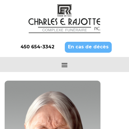
450 654-3342
En cas de décès