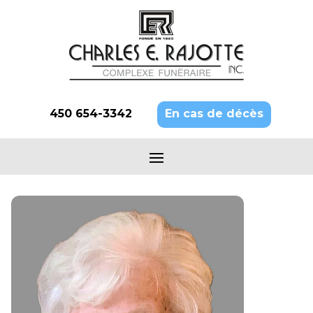
450 654-3342
En cas de décès