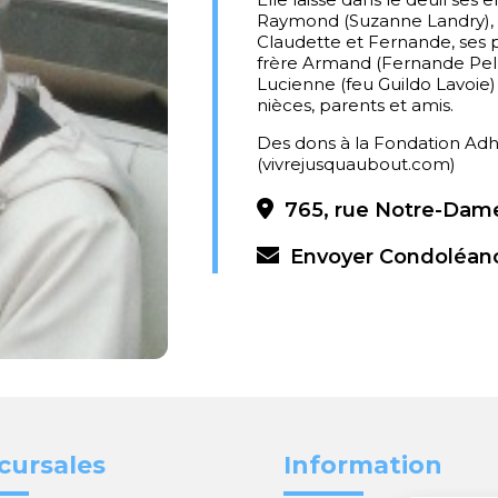
Raymond (Suzanne Landry), Al
Claudette et Fernande, ses pe
frère Armand (Fernande Pell
Lucienne (feu Guildo Lavoie)
nièces, parents et amis.
Des dons à la Fondation Adh
(vivrejusquaubout.com)
765, rue Notre-Dame
Envoyer Condoléan
cursales
Information