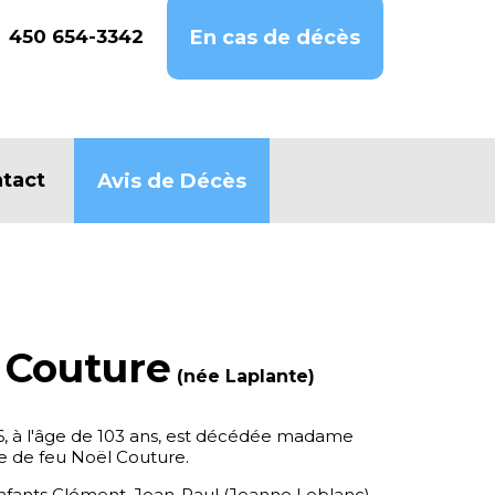
450 654-3342
En cas de décès
tact
Avis de Décès
 Couture
(née Laplante)
16, à l'âge de 103 ans, est décédée madame
e de feu Noël Couture.
s enfants Clément, Jean-Paul (Jeanne Leblanc),