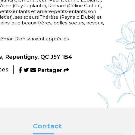
ine (Guy Laplante), Richard (Céline Cartier),
tits-enfants et arrière-petits-enfants, son
etier), ses soeurs Thérèse (Raynald Dubé) et
 ainsi que beaux-frères, belles-soeurs, neveux,
émar-Dion seraient appréciés.
, Repentigny, QC J5Y 1B4
ces
Partager
Contact