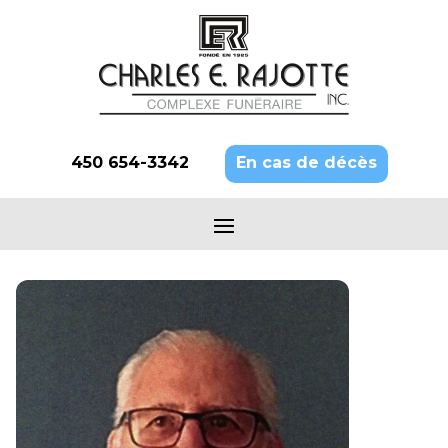
450 654-3342
En cas de décès