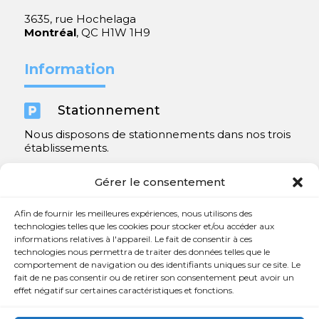
3635, rue Hochelaga
Montréal
, QC H1W 1H9
Information

Stationnement
Nous disposons de stationnements dans nos trois
établissements.
Y compris un très spacieux à Repentigny.
Gérer le consentement
Contact
Afin de fournir les meilleures expériences, nous utilisons des
technologies telles que les cookies pour stocker et/ou accéder aux
informations relatives à l'appareil. Le fait de consentir à ces

450 654-3342
technologies nous permettra de traiter des données telles que le
comportement de navigation ou des identifiants uniques sur ce site. Le

info@charlesrajotte.com
fait de ne pas consentir ou de retirer son consentement peut avoir un
effet négatif sur certaines caractéristiques et fonctions.

Siège social à Repentigny