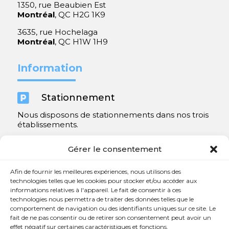
1350, rue Beaubien Est
Montréal
, QC H2G 1K9
3635, rue Hochelaga
Montréal
, QC H1W 1H9
Information

Stationnement
Nous disposons de stationnements dans nos trois
établissements.
Y compris un très spacieux à Repentigny.
Gérer le consentement
Contact
Afin de fournir les meilleures expériences, nous utilisons des
technologies telles que les cookies pour stocker et/ou accéder aux
informations relatives à l'appareil. Le fait de consentir à ces

450 654-3342
technologies nous permettra de traiter des données telles que le
comportement de navigation ou des identifiants uniques sur ce site. Le

info@charlesrajotte.com
fait de ne pas consentir ou de retirer son consentement peut avoir un
effet négatif sur certaines caractéristiques et fonctions.