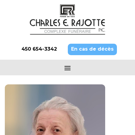
450 654-3342
En cas de décès