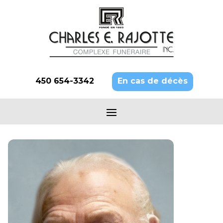
450 654-3342
En cas de décès