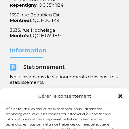
Repentigny
, QC J5Y 1B4
1350, rue Beaubien Est
Montréal
, QC H2G 1K9
3635, rue Hochelaga
Montréal
, QC H1W 1H9
Information

Stationnement
Nous disposons de stationnements dans nos trois
établissements.
Y compris un très spacieux à Repentigny.
Gérer le consentement
Contact
Afin de fournir les meilleures expériences, nous utilisons des
technologies telles que les cookies pour stocker et/ou accéder aux
informations relatives à l'appareil. Le fait de consentir à ces

450 654-3342
technologies nous permettra de traiter des données telles que le