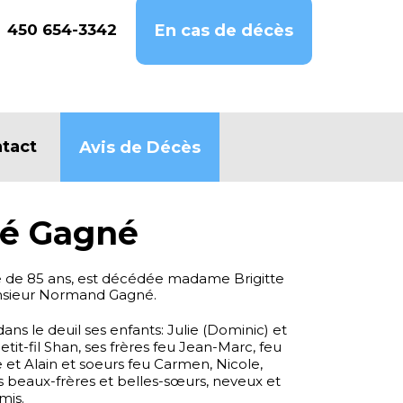
450 654-3342
En cas de décès
tact
Avis de Décès
té Gagné
e de 85 ans, est décédée madame Brigitte
nsieur Normand Gagné.
dans le deuil ses enfants: Julie (Dominic) et
tit-fil Shan, ses frères feu Jean-Marc, feu
ce et Alain et soeurs feu Carmen, Nicole,
es beaux-frères et belles-sœurs, neveux et
mis.