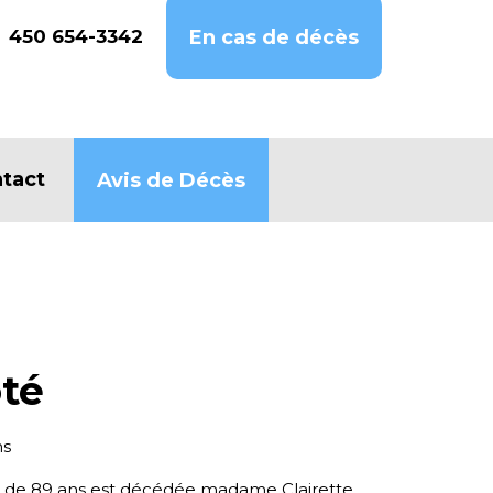
450 654-3342
En cas de décès
tact
Avis de Décès
ôté
ns
e de 89 ans est décédée madame Clairette