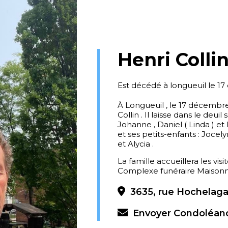
Henri Colli
Est décédé à longueuil le 1
À Longueuil , le 17 décembre
Collin . Il laisse dans le deui
Johanne , Daniel ( Linda ) et 
et ses petits-enfants : Jocel
et Alycia .
La famille accueillera les vis
Complexe funéraire Maisonneu
3635, rue Hochelaga
Envoyer Condoléan