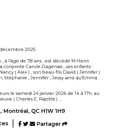
n
7 décembre 2025 .
 , à l'âge de 78 ans , est décédé M.Henri
l sa conjointe Carole Dagenais , ses enfants :
Nancy ( Alex ) , son beau-fils David ( Jennifer )
yn, Stéphanie , Jennifer , Jessy ainsi qu'Emma
iteurs le samedi 24 janvier 2026 de 14 à 17h. au
ve ( Charles E. Rajotte ) ,
, Montréal, QC H1W 1H9
ces
Partager