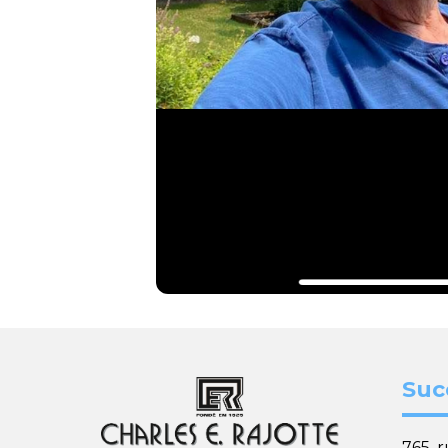
Suc
765, 