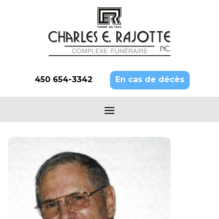
450 654-3342
En cas de décès