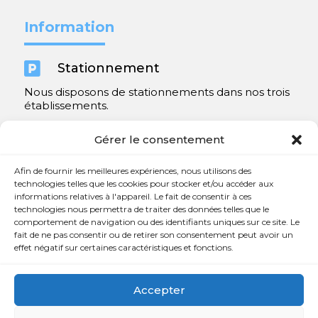
Information

Stationnement
Nous disposons de stationnements dans nos trois
établissements.
Y compris un très spacieux à Repentigny.
Gérer le consentement
Contact
Afin de fournir les meilleures expériences, nous utilisons des
technologies telles que les cookies pour stocker et/ou accéder aux
informations relatives à l'appareil. Le fait de consentir à ces

450 654-3342
technologies nous permettra de traiter des données telles que le
comportement de navigation ou des identifiants uniques sur ce site. Le

info@charlesrajotte.com
fait de ne pas consentir ou de retirer son consentement peut avoir un
effet négatif sur certaines caractéristiques et fonctions.

Siège social à Repentigny
765, rue Notre-Dame
Accepter
Repentigny, QC J5Y 1B4