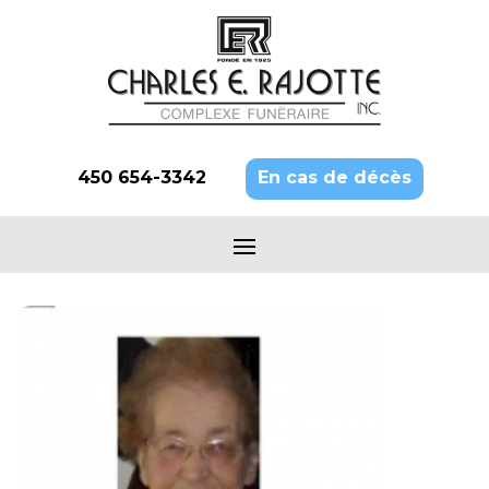
450 654-3342
En cas de décès