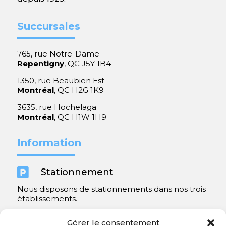
Succursales
765, rue Notre-Dame
Repentigny
, QC J5Y 1B4
1350, rue Beaubien Est
Montréal
, QC H2G 1K9
3635, rue Hochelaga
Montréal
, QC H1W 1H9
Information

Stationnement
Nous disposons de stationnements dans nos trois
établissements.
Y compris un très spacieux à Repentigny.
Gérer le consentement