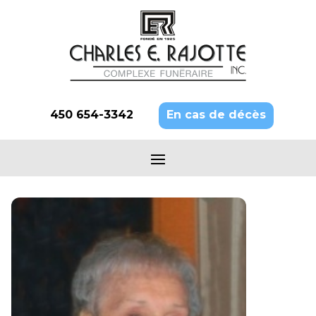
450 654-3342
En cas de décès