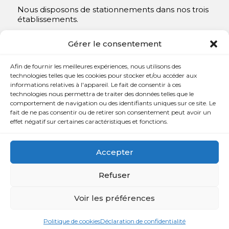
Nous disposons de stationnements dans nos trois
établissements.
Y compris un très spacieux à Repentigny.
Gérer le consentement
Contact
Afin de fournir les meilleures expériences, nous utilisons des
technologies telles que les cookies pour stocker et/ou accéder aux
informations relatives à l'appareil. Le fait de consentir à ces

450 654-3342
technologies nous permettra de traiter des données telles que le
comportement de navigation ou des identifiants uniques sur ce site. Le

info@charlesrajotte.com
fait de ne pas consentir ou de retirer son consentement peut avoir un
effet négatif sur certaines caractéristiques et fonctions.

Siège social à Repentigny
765, rue Notre-Dame
Accepter
Repentigny, QC J5Y 1B4
Refuser
Voir les préférences
Copyright © Charles E. Rajotte complexe funéraire 2024 –
Tous droits réservés | Développé par
Web Eurêka
et
Politique de cookies
Déclaration de confidentialité
Triaxe