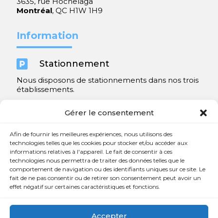
3635, rue Hochelaga
Montréal
, QC H1W 1H9
Information

Stationnement
Nous disposons de stationnements dans nos trois
établissements.
Y compris un très spacieux à Repentigny.
Gérer le consentement
Contact
Afin de fournir les meilleures expériences, nous utilisons des
technologies telles que les cookies pour stocker et/ou accéder aux
informations relatives à l'appareil. Le fait de consentir à ces

450 654-3342
technologies nous permettra de traiter des données telles que le
comportement de navigation ou des identifiants uniques sur ce site. Le

info@charlesrajotte.com
fait de ne pas consentir ou de retirer son consentement peut avoir un
effet négatif sur certaines caractéristiques et fonctions.

Siège social à Repentigny
765, rue Notre-Dame
Accepter