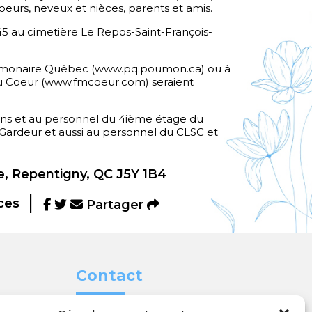
oeurs, neveux et nièces, parents et amis.
45 au cimetière Le Repos-Saint-François-
ulmonaire Québec (www.pq.poumon.ca) ou à
du Coeur (www.fmcoeur.com) seraient
s et au personnel du 4ième étage du
 Gardeur et aussi au personnel du CLSC et
, Repentigny, QC J5Y 1B4
ces
Partager
Contact