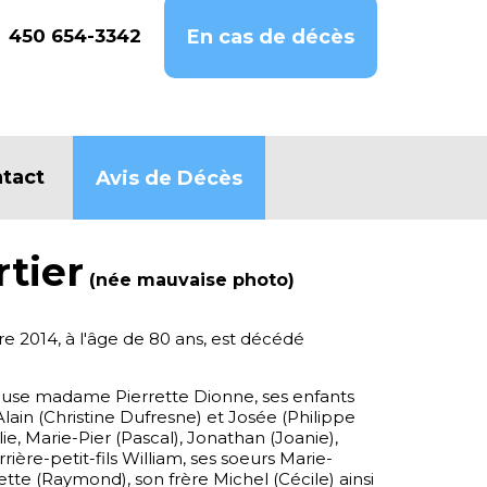
450 654-3342
En cas de décès
tact
Avis de Décès
tier
(née mauvaise photo)
e 2014, à l'âge de 80 ans, est décédé
épouse madame Pierrette Dionne, ses enfants
lain (Christine Dufresne) et Josée (Philippe
lie, Marie-Pier (Pascal), Jonathan (Joanie),
rière-petit-fils William, ses soeurs Marie-
ette (Raymond), son frère Michel (Cécile) ainsi