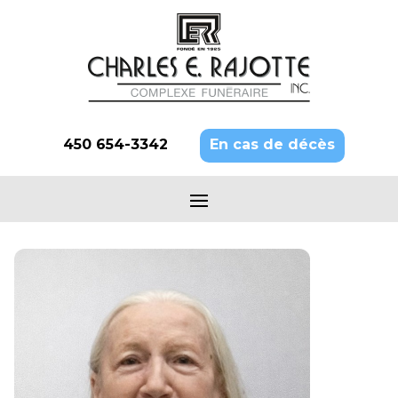
450 654-3342
En cas de décès