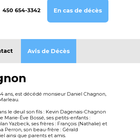
450 654-3342
En cas de décès
tact
Avis de Décès
gnon
 64 ans, est décédé monsieur Daniel Chagnon,
Marleau.
dans le deuil son fils : Kevin Dagenais-Chagnon
lle Marie-Ève Bossé, ses petits-enfants :
an Yazbeck, ses frères : François (Nathalie) et
na Perron, son beau-frère : Gérald
el ainsi que parents et amis.