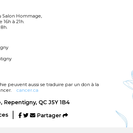
 au Salon Hommage,
e 16h à 21h.
18h.
igny
tigny
e peuvent aussi se traduire par un don à la
cancer.
cancer.ca
, Repentigny, QC J5Y 1B4
ces
Partager