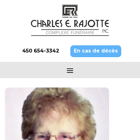
450 654-3342
En cas de décès