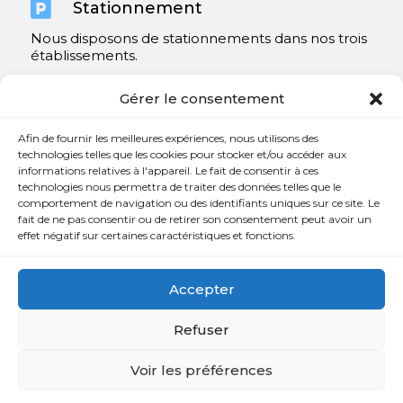

Stationnement
Nous disposons de stationnements dans nos trois
établissements.
Y compris un très spacieux à Repentigny.
Gérer le consentement
Contact
Afin de fournir les meilleures expériences, nous utilisons des
technologies telles que les cookies pour stocker et/ou accéder aux
informations relatives à l'appareil. Le fait de consentir à ces

450 654-3342
technologies nous permettra de traiter des données telles que le
comportement de navigation ou des identifiants uniques sur ce site. Le

info@charlesrajotte.com
fait de ne pas consentir ou de retirer son consentement peut avoir un
effet négatif sur certaines caractéristiques et fonctions.

Siège social à Repentigny
765, rue Notre-Dame
Accepter
Repentigny, QC J5Y 1B4
Refuser
Voir les préférences
Copyright © Charles E. Rajotte complexe funéraire 2024 –
Tous droits réservés | Développé par
Web Eurêka
et