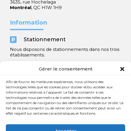
3635, rue Hochelaga
Montréal
, QC H1W 1H9
Information

Stationnement
Nous disposons de stationnements dans nos trois
établissements.
Y compris un très spacieux à Repentigny.
Gérer le consentement
Contact
Afin de fournir les meilleures expériences, nous utilisons des
technologies telles que les cookies pour stocker et/ou accéder aux
informations relatives à l'appareil. Le fait de consentir à ces

450 654-3342
technologies nous permettra de traiter des données telles que le
comportement de navigation ou des identifiants uniques sur ce site. Le

info@charlesrajotte.com
fait de ne pas consentir ou de retirer son consentement peut avoir un
effet négatif sur certaines caractéristiques et fonctions.

Siège social à Repentigny
765, rue Notre-Dame
Accepter