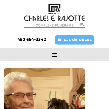
450 654-3342
En cas de décès