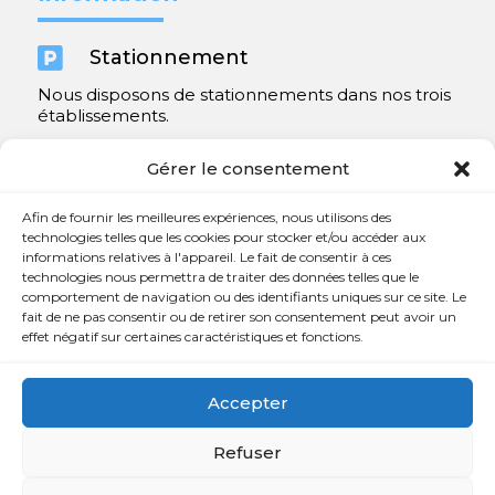

Stationnement
Nous disposons de stationnements dans nos trois
établissements.
Y compris un très spacieux à Repentigny.
Gérer le consentement
Contact
Afin de fournir les meilleures expériences, nous utilisons des
technologies telles que les cookies pour stocker et/ou accéder aux
informations relatives à l'appareil. Le fait de consentir à ces

450 654-3342
technologies nous permettra de traiter des données telles que le
comportement de navigation ou des identifiants uniques sur ce site. Le

info@charlesrajotte.com
fait de ne pas consentir ou de retirer son consentement peut avoir un
effet négatif sur certaines caractéristiques et fonctions.

Siège social à Repentigny
765, rue Notre-Dame
Accepter
Repentigny, QC J5Y 1B4
Refuser