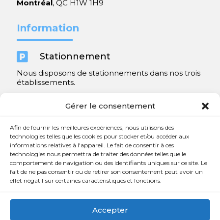
Montréal
, QC H1W 1H9
Information

Stationnement
Nous disposons de stationnements dans nos trois
établissements.
Y compris un très spacieux à Repentigny.
Gérer le consentement
Contact
Afin de fournir les meilleures expériences, nous utilisons des
technologies telles que les cookies pour stocker et/ou accéder aux
informations relatives à l'appareil. Le fait de consentir à ces

450 654-3342
technologies nous permettra de traiter des données telles que le
comportement de navigation ou des identifiants uniques sur ce site. Le

info@charlesrajotte.com
fait de ne pas consentir ou de retirer son consentement peut avoir un
effet négatif sur certaines caractéristiques et fonctions.

Siège social à Repentigny
765, rue Notre-Dame
Accepter
Repentigny, QC J5Y 1B4