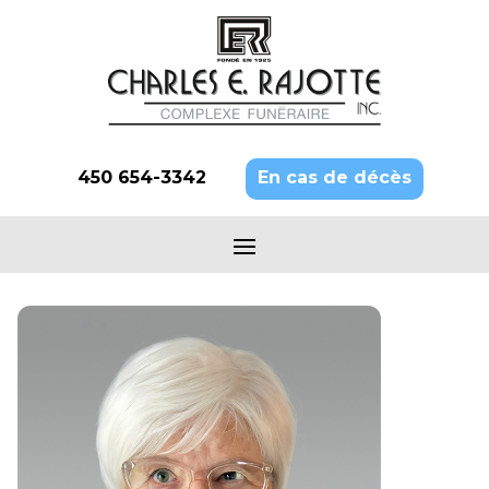
450 654-3342
En cas de décès