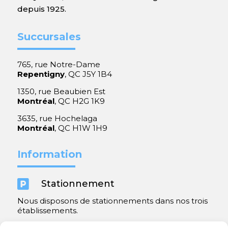
depuis 1925.
Succursales
765, rue Notre-Dame
Repentigny
, QC J5Y 1B4
1350, rue Beaubien Est
Montréal
, QC H2G 1K9
3635, rue Hochelaga
Montréal
, QC H1W 1H9
Information

Stationnement
Nous disposons de stationnements dans nos trois
établissements.
Y compris un très spacieux à Repentigny.