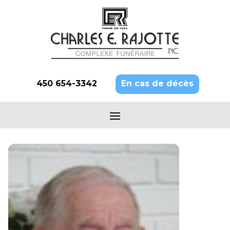
450 654-3342
En cas de décès