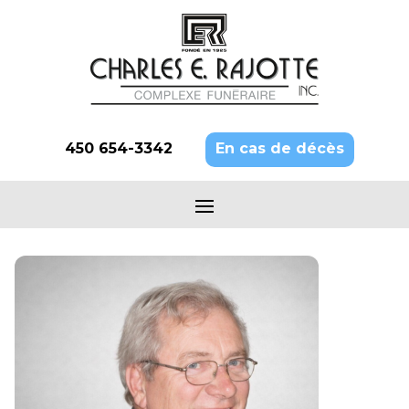
450 654-3342
En cas de décès