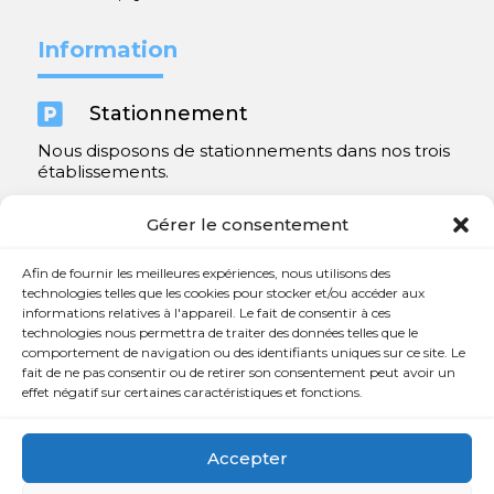
Information

Stationnement
Nous disposons de stationnements dans nos trois
établissements.
Y compris un très spacieux à Repentigny.
Gérer le consentement
Contact
Afin de fournir les meilleures expériences, nous utilisons des
technologies telles que les cookies pour stocker et/ou accéder aux
informations relatives à l'appareil. Le fait de consentir à ces

450 654-3342
technologies nous permettra de traiter des données telles que le
comportement de navigation ou des identifiants uniques sur ce site. Le

info@charlesrajotte.com
fait de ne pas consentir ou de retirer son consentement peut avoir un
effet négatif sur certaines caractéristiques et fonctions.

Siège social à Repentigny
765, rue Notre-Dame
Accepter
Repentigny, QC J5Y 1B4