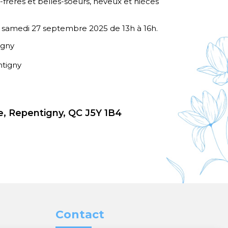
-frères et belles-soeurs, neveux et nièces
le samedi 27 septembre 2025 de 13h à 16h.
igny
ntigny
, Repentigny, QC J5Y 1B4
Contact