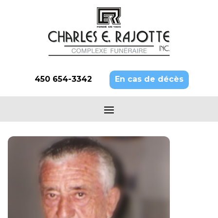
450 654-3342
En cas de décès