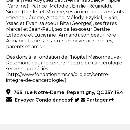
Diane (Yves Roy), ses petits-enfants Julie, Philippe
(Caroline), Patrice (Mélodie), Emilie (Réginald),
Simon (Joëlle) et Maxime, ses arrière-petits-enfants
Etienne, Jérôme, Antoine, Mélody, Ezykiel, Elyan,
Ysaac et Evan, sa soeur Rita (Georges), ses frères
Marcel et Jean-Paul, ses belles-soeur Berthe
Lefebvre et Lucienne (Armand), son beau-frère
Armand (Lucie) ainsi que ses neveux et nièces,
parents et amis.
Des dons à la fondation de l'hôpital Maisonneuve-
Rosemont pour le centre intégré de cancérologie
seraient appréciés.
(http://www.fondationhmr.ca/project/centre-
integre-de-cancerologie/)
765, rue Notre-Dame, Repentigny, QC J5Y 1B4
Envoyer Condoléances
Partager