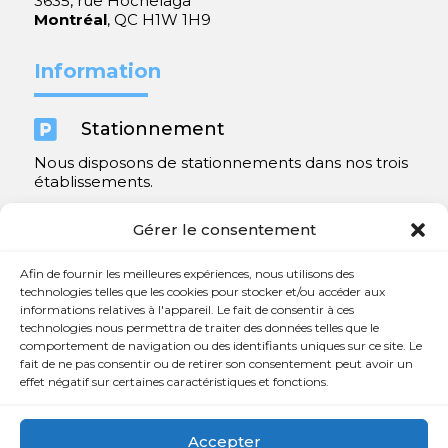
3635, rue Hochelaga
Montréal
, QC H1W 1H9
Information

Stationnement
Nous disposons de stationnements dans nos trois
établissements.
Y compris un très spacieux à Repentigny.
Gérer le consentement
Contact
Afin de fournir les meilleures expériences, nous utilisons des
technologies telles que les cookies pour stocker et/ou accéder aux
informations relatives à l'appareil. Le fait de consentir à ces

450 654-3342
technologies nous permettra de traiter des données telles que le
comportement de navigation ou des identifiants uniques sur ce site. Le

info@charlesrajotte.com
fait de ne pas consentir ou de retirer son consentement peut avoir un
effet négatif sur certaines caractéristiques et fonctions.

Siège social à Repentigny
765, rue Notre-Dame
Accepter