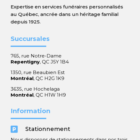
Expertise en services funéraires personnalisés
au Québec, ancrée dans un héritage familial
depuis 1925.
Succursales
765, rue Notre-Dame
Repentigny
, QC J5Y 1B4
1350, rue Beaubien Est
Montréal
, QC H2G 1K9
3635, rue Hochelaga
Montréal
, QC H1W 1H9
Information

Stationnement
Nous disposons de stationnements dans nos trois