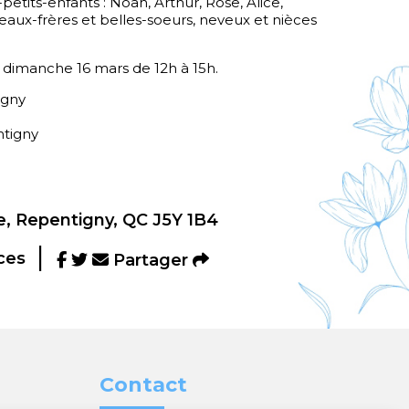
petits-enfants : Noah, Arthur, Rose, Alice,
beaux-frères et belles-soeurs, neveux et nièces
e dimanche 16 mars de 12h à 15h.
igny
ntigny
, Repentigny, QC J5Y 1B4
ces
Partager
Contact