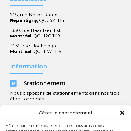
765, rue Notre-Dame
Repentigny
, QC J5Y 1B4
1350, rue Beaubien Est
Montréal
, QC H2G 1K9
3635, rue Hochelaga
Montréal
, QC H1W 1H9
Information

Stationnement
Nous disposons de stationnements dans nos trois
établissements.
Y compris un très spacieux à Repentigny.
Gérer le consentement
Contact
Afin de fournir les meilleures expériences, nous utilisons des
technologies telles que les cookies pour stocker et/ou accéder aux