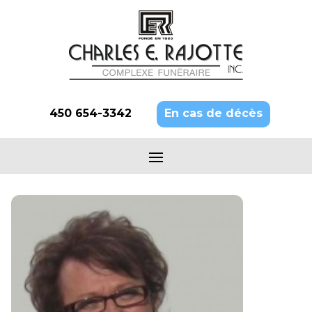
450 654-3342
En cas de décès