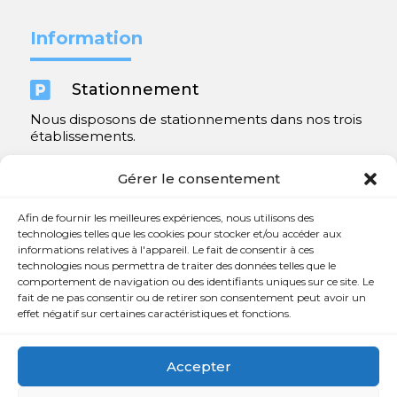
Information

Stationnement
Nous disposons de stationnements dans nos trois
établissements.
Y compris un très spacieux à Repentigny.
Gérer le consentement
Contact
Afin de fournir les meilleures expériences, nous utilisons des
technologies telles que les cookies pour stocker et/ou accéder aux
informations relatives à l'appareil. Le fait de consentir à ces

450 654-3342
technologies nous permettra de traiter des données telles que le
comportement de navigation ou des identifiants uniques sur ce site. Le

info@charlesrajotte.com
fait de ne pas consentir ou de retirer son consentement peut avoir un
effet négatif sur certaines caractéristiques et fonctions.

Siège social à Repentigny
765, rue Notre-Dame
Accepter
Repentigny, QC J5Y 1B4