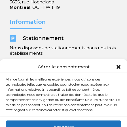
3635, rue Hochelaga
Montréal
, QC H1W 1H9
Information

Stationnement
Nous disposons de stationnements dans nos trois
établissements.
Y compris un très spacieux à Repentigny.
Gérer le consentement
Contact
Afin de fournir les meilleures expériences, nous utilisons des
technologies telles que les cookies pour stocker et/ou accéder aux
informations relatives à l'appareil. Le fait de consentir à ces

450 654-3342
technologies nous permettra de traiter des données telles que le
comportement de navigation ou des identifiants uniques sur ce site. Le

info@charlesrajotte.com
fait de ne pas consentir ou de retirer son consentement peut avoir un
effet négatif sur certaines caractéristiques et fonctions.

Siège social à Repentigny
765, rue Notre-Dame
Accepter